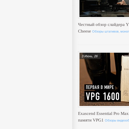
Честный обзор слайдера Y
Cheese
Обзоры штативов, моноп
3 Июнь, 26
Exascend Essential Pro Max
памяти VPG1
Обзоры видеоо