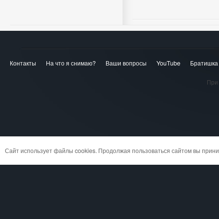
Контакты
На что я снимаю?
Ваши вопросы
YouTube
Братишка
При 
Сайт использует файлы cookies. Продолжая пользоваться сайтом вы при