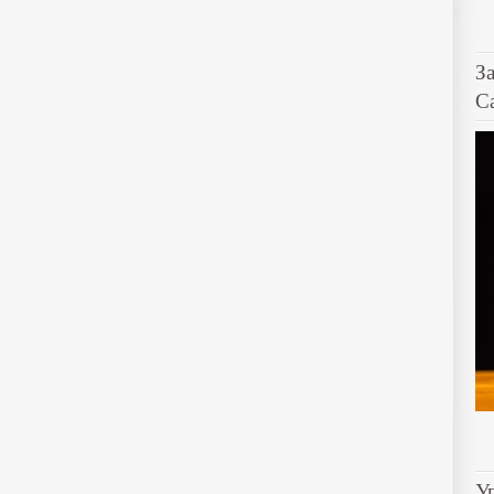
З
C
У