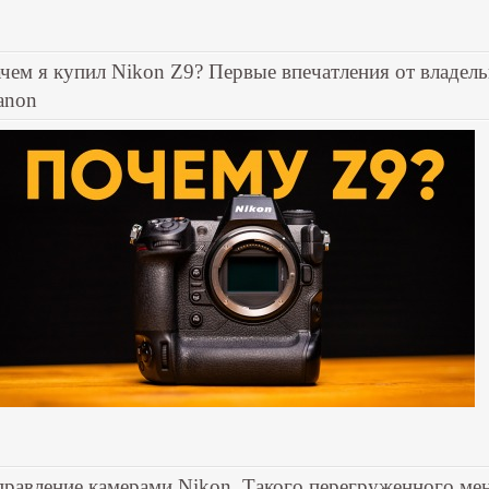
ачем я купил Nikon Z9? Первые впечатления от владель
anon
правление камерами Nikon. Такого перегруженного ме