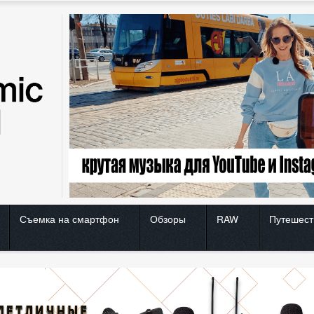
Съемка на смартфон
Обзоры
RAW
Путешест