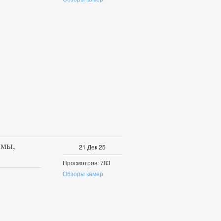
умы,
21
Дек
25
Просмотров: 783
Обзоры камер