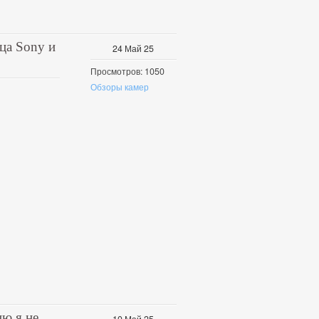
ца Sony и
24
Май
25
Просмотров: 1050
Обзоры камер
ню я не
10
Май
25