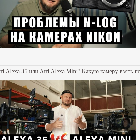
ri Alexa 35 или Arri Alexa Mini? Какую камеру взять п