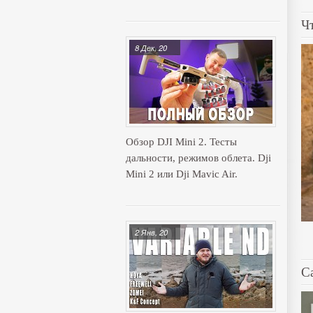
Ч
8 Дек, 20
Обзор DJI Mini 2. Тесты
дальности, режимов облета. Dji
Mini 2 или Dji Mavic Air.
2 Янв, 20
C