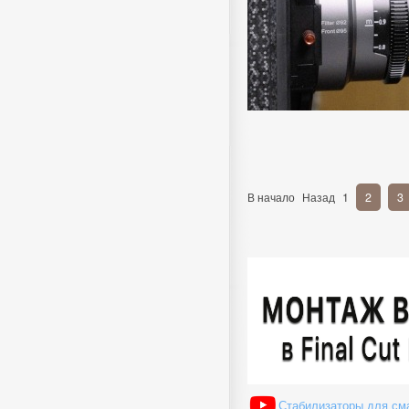
В начало
Назад
1
2
3
Стабилизаторы для см