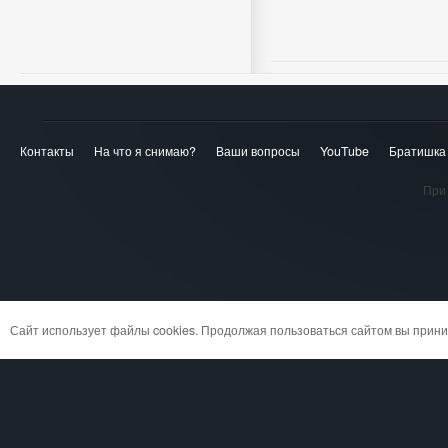
Контакты
На что я снимаю?
Ваши вопросы
YouTube
Братишка
При 
Сайт использует файлы cookies. Продолжая пользоваться сайтом вы при