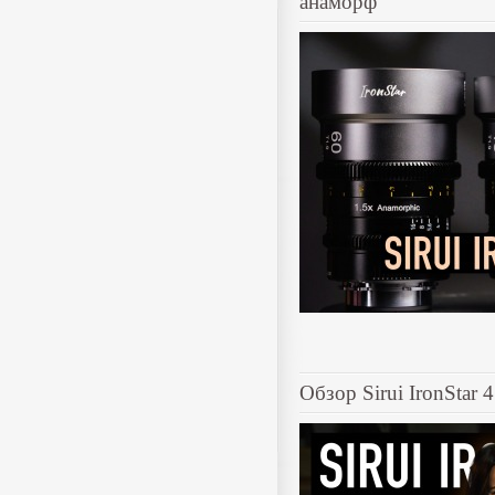
анаморф
Обзор Sirui IronStar