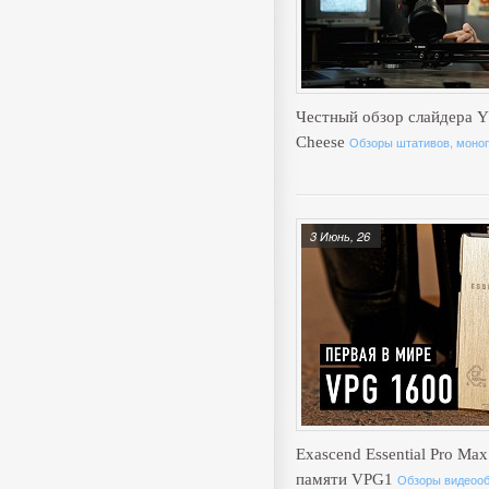
Честный обзор слайдера Y
Cheese
Обзоры штативов, моноп
3 Июнь, 26
Exascend Essential Pro Max
памяти VPG1
Обзоры видеоо