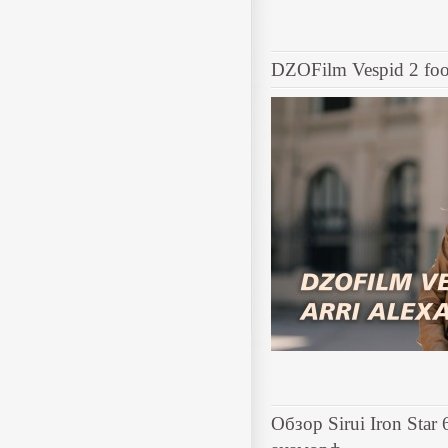
DZOFilm Vespid 2 foot
Обзор Sirui Iron Sta