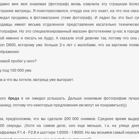
давно мне моя знакомая (фотограф) вновь озвучила эту страшную болез
горание матрицы. Я поинтересовался, откуда она это знает, на что она сказа
ведал продавец в фотомагазине (тоже фотограф). И ладно бы это был суп
одавцы имеют весьма отдаленное представление касательно технически
тографии. Но это специализированный магазин фототехники (у нас в городе 
кой именно я писать не буду). А сказали этой девочке так, потому что она
kon D600, которому уже больше 2-х лет с жалобами, что на картинке поя
ображения:
 какой пробег у него?
Ну под 100 000 уже.
Так а что вы хотели, матрица уже выгорает.
кого
бреда
я не ожидал услышать. Дальше знакомым фотографам лучше 
раницу, потому что некоторые предложения им могут не понравиться)))
ак, предположим, что вы сделали 200 000 снимков. Среднее время выде
200 секунды. (Хотя на самом деле, оно еще меньше, т.к. на улице дн
афрагмах F1.4 - F2.8 и шаттере 1/2000 - 1/8000. Но мы возьмем самый нереал
тограф снимает только ночью в клубе со вспышкой)