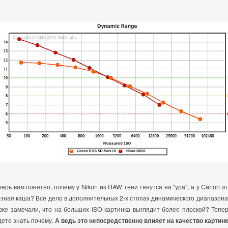
перь вам понятно, почему у Nikon из RAW тени тянутся на "ура", а у Canon эт
язная каша? Все дело в дополнительных 2-х стопах динамического диапазона
кже замечали, что на больших ISO картинка выглядит более плоской? Тепер
дете знать почему.
А ведь это непосредственно влияет на качество картинк