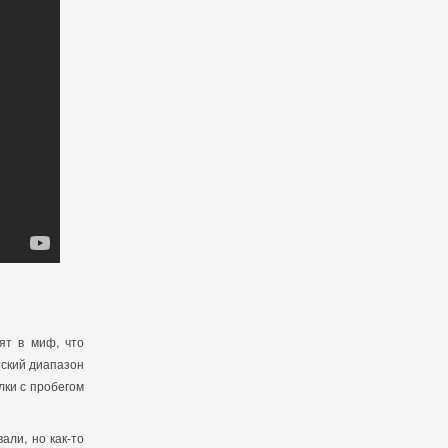
ят в миф, что
еский диапазон
лки с пробегом
али, но как-то