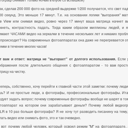
ак, сделав 200 000 фото на средней выдержке 1/200 получается, что свет па
00 секунд. Это меньше 17 минут. Т.е. на основании логики "выгорания" ма
ve View или снимая видео, ровно через 17 минут ваша матрица начнет вы
скнеть, контрастность падать. Тогда каким образом миллионы людей, и я
имают ЧАСАМИ видео на зеркалки в течение нескольких лет и никаких проб
 происходит? На современных фотоаппаратах она даже не перегревается о
емки в течение многих часов!
т вам и ответ: матрица не "выгорает" от долгого использования.
Если 
ображения после длительного общения с фотоаппаратом - то вам прост
трицу на чистку.
теперь, собственно, хочу перейти к главной части этой заметки: почему люди
шь? И не простые люди, а фотографы, профессиональные фотографы. Итак
едует задать вопрос: почему современные фотографы вообще не шарят в том
тоаппарат на котором они зарабатывают деньги? Почему любой видеог
LR в 10 раз больше фотографа? Я не хочу тут разводить писанину на тему,
лать видео или снимать фото, это и так очевидно.
 вот почему любой человек, который освоил режим "M" на фотоаппарате, 