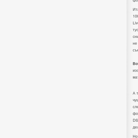
Ит
10
Li
ту
сн
не
съ
Во
из
ма
А 
чу
сл
фо
DS
де
Но