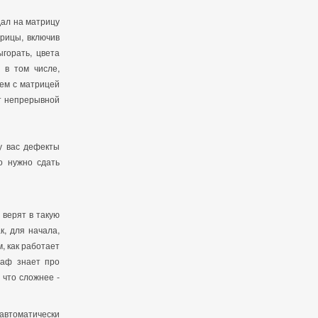
дал на матрицу
трицы, включив
горать, цвета
 в том числе,
лем с матрицей
т непрерывной
у вас дефекты
о нужно сдать
 верят в такую
, для начала,
, как работает
раф знает про
 что сложнее -
автоматически