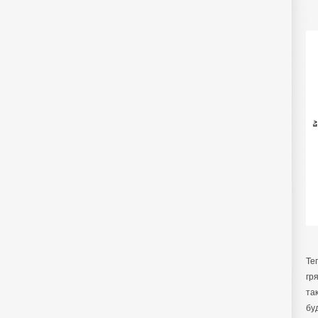
Те
гр
та
бу