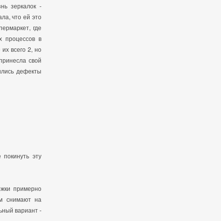
нь зеркалок -
ла, что ей это
ермаркет, где
х процессов в
их всего 2, но
 принесла свой
вились дефекты
покинуть эту
ржки примерно
ем снимают на
ьный вариант -