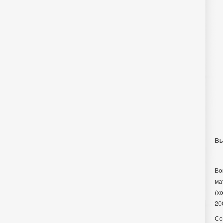
Вы
Во
ма
(х
20
Со