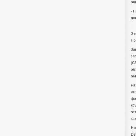
он
- 
до
Эт
Но
За
за
(C
об
об
Ра
чт
фо
кр
эт
ка
Но
D8