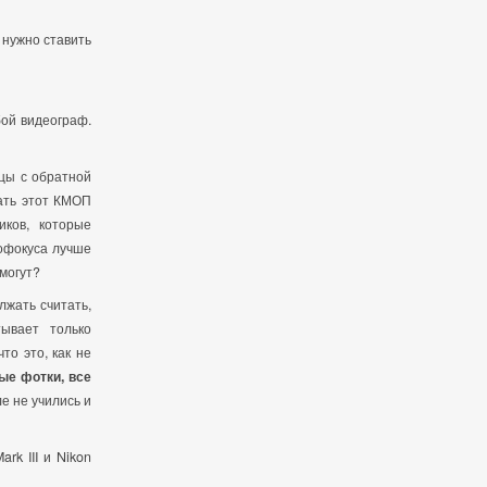
 нужно ставить
бой видеограф.
ицы с обратной
ать этот КМОП
ков, которые
тофокуса лучше
 могут?
лжать считать,
ывает только
то это, как не
тые фотки, все
е не учились и
rk III и Nikon