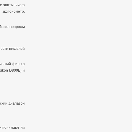
е знать ничего
 экспонометр.
ейшие вопросы
ности пикселей
ический фильтр
Nikon D800E) и
еский диапазон
 и понимают ли