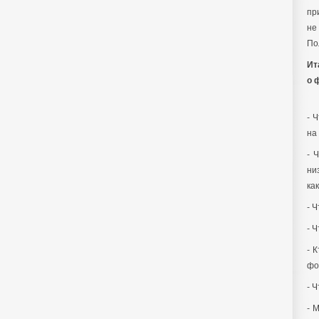
пр
не
По
Ит
о 
- 
на
- 
ни
ка
- 
- Ч
- 
фо
- 
- 