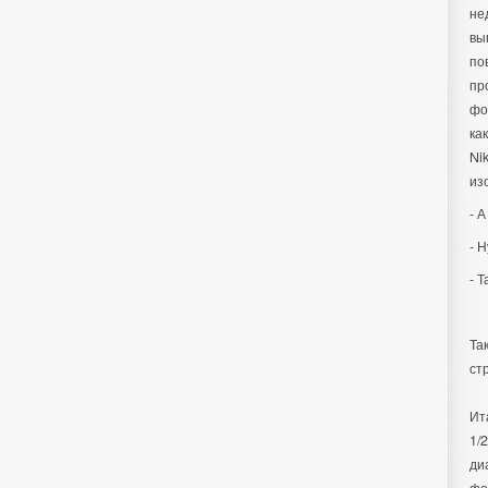
не
вы
по
пр
фо
ка
Ni
из
- А
- 
- 
Та
ст
Ит
1/
ди
фо