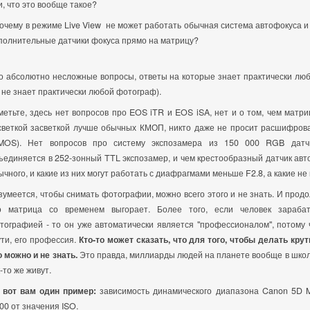
и, что это вообще такое?
Почему в режиме Live View не может работать обычная система автофокуса и
полнительные датчики фокуса прямо на матрицу?
о абсолютно несложные вопросы, ответы на которые знает практически лю
 не знает практически любой фотограф).
метьте, здесь нет вопросов про EOS iTR и EOS iSA, нет и о том, чем матр
светкой засветкой лучше обычных КМОП, никто даже не просит расшифров
MOS). Нет вопросов про систему экспозамера из 150 000 RGB датчи
ъединяется в 252-зонный TTL экспозамер, и чем крестообразный датчик ав
ычного, и какие из них могут работать с диафрагмами меньше F2.8, а какие не
зумеется, чтобы снимать фотографии, можно всего этого и не знать. И продо
о матрица со временем выгорает. Более того, если человек зарабат
тографией - то он уже автоматически является "профессионалом", потому ч
ути, его профессия.
Кто-то может сказать, что для того, чтобы делать кру
о можно и не знать.
Это правда, миллиарды людей на планете вообще в школ
к-то же живут.
 вот вам один пример:
зависимость динамического диапазона Canon 5D Ma
00 от значения ISO.