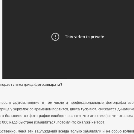
горает ли матрица фотоаппарата?
прос в другом: многие, в том числе и профессиональные фотографы вер
трица у зеркалок со временем портится, цвета тускнеют, снижается динамич
отя большинство фотографов вообще не знают, что это такое) и что от зерка
0 000 надо быстрее избавляться, потому что она уже не торт.
бственно, меня эти заблуждения всегда только забавляли и не особо волнов