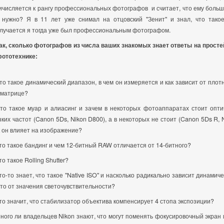
ичисляется к рангу профессиональных фотографов и считает, что ему больш
 нужно? Я в 11 лет уже снимал на отцовский "Зенит" и знал, что такое
лучается я тогда уже был профессиональным фотографом.
ак, сколько фотографов из числа ваших знакомых знает ответы на прост
фототехнике:
Что такое динамический диапазон, в чем он измеряется и как зависит от плот
 матрице?
Что такое муар и алиасинг и зачем в некоторых фотоаппаратах стоит опт
зких частот (Canon 5Ds, Nikon D800), а в некоторых не стоит (Canon 5Ds R, 
к он влияет на изображение?
Что такое бандинг и чем 12-битный RAW отличается от 14-битного?
то такое Rolling Shutter?
Кто-то знает, что такое "Native ISO" и насколько радикально зависит динамич
то от значения светочувствительности?
Что значит, что стабилизатор объектива компенсирует 4 стопа экспозиции?
Много ли владельцев Nikon знают, что могут поменять фокусировочный экран