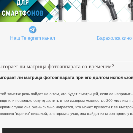
Наш Telegram канал
Барахолка кино
ыгорает ли матрица фотоаппарата со временем?
горает ли матрица фотоаппарата при его долгом использо
этой заметке речь пойдет не о том, что будет с матрицей, если ее направить
лнце или несколько секунд светить в нее лазером мощностью 200 милливатт.
первом случае она очень сильно нагреется, что может привести к ее быстро
явлению "горячих" пикселей, во втором случае, она выйдет из строя прямо у ва