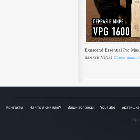
Exascend Essential Pro Max
памяти VPG1
Обзоры видеоо
Контакты
На что я снимаю?
Ваши вопросы
YouTube
Братишка
При 