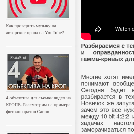
Как проверить музыку на
авторские права на YouTube?
Разбираемся с тем
и оправданнос
гамма-кривых для 
29 Май, 16
Многие хотят имет
понимают вообще
Сегодня будет 
разбирается в те
4 объектива для съемки видео на
Новичок же запут
КРОПЕ. Рассмотрим на примере
зачем это все нуж
фотоаппаратов Canon.
между 10 bit 4:2:2
задачах наст
заморачиваться по