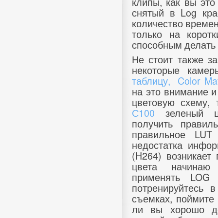
клипы, как вы это
снятый в Log кра
количество времен
только на корот
способным делать 
Не стоит также за
некоторые кам
таблицу,
Color Mat
на это внимание и
цветовую схему,
С100
зеленый цв
получить правил
правильное LUT 
недостатка инфор
(H264) возникает
цвета начинаю 
применять LOG
потренируйтесь 
съемках, поймите
ли вы хорошо де