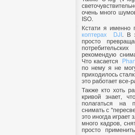
светочувствитель
очень много шумо
ISO.
Кстати я именно 
коптерах
DJI
. В 
просто превращ
потребительски
рекомендую сним
Что касается
Phan
по нему я не могу
приходилось сталки
это работает все-
Также кто хоть р
кривой знает, ч
полагаться на п
снимать с "пересве
это иногда играет з
много кадров, сня
просто применит