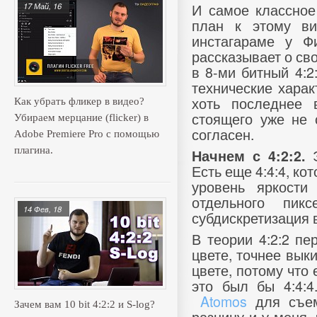
И самое классное 
17 Май, 16
план к этому ви
инстагараме у Ф
рассказывает о сво
в 8-ми битный 4:2
технические харак
хоть последнее 
Как убрать фликер в видео?
стоящего уже не 
Убираем мерцание (flicker) в
согласен.
Adobe Premiere Pro с помощью
плагина.
Э
Начнем с 4:2:2.
Есть еще 4:4:4, к
уровень яркости
отдельного пик
14 Фев, 18
субдискретизация 
В теории 4:2:2 п
цвете, точнее вык
цвете, потому что
это был бы 4:4:
Atomos
для съемк
Зачем вам 10 bit 4:2:2 и S-log?
разницу и у меня, 