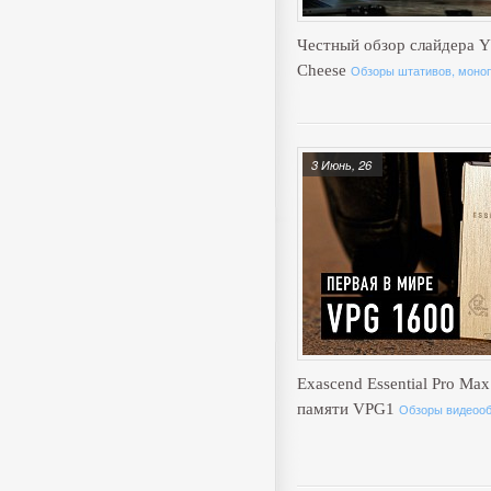
Честный обзор слайдера Y
Cheese
Обзоры штативов, моноп
3 Июнь, 26
Exascend Essential Pro Max
памяти VPG1
Обзоры видеоо