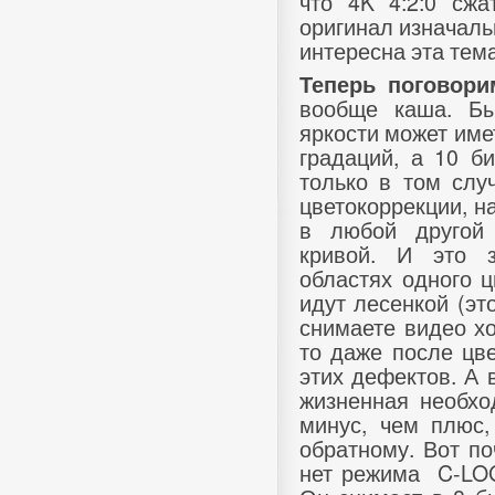
что 4K 4:2:0 сжа
оригинал изначаль
интересна эта тема
Теперь поговори
вообще каша. Бы
яркости может имет
градаций, а 10 б
только в том слу
цветокоррекции, н
в любой другой
кривой. И это 
областях одного ц
идут лесенкой (эт
снимаете видео х
то даже после цв
этих дефектов. А 
жизненная необход
минус, чем плюс,
обратному. Вот п
нет режима
C-LO