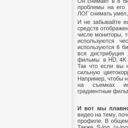
Он снимает в 8 б
проблемы на его
ЛОГ снимать умел,
И не забывайте е
средств отображен
числе мониторы, 
используются че
используются 6 би
вся дистрибуция 
фильмы
в HD, 4K
Так что если вы 
сильную цветокор
Например, чтобы н
на съемках ис
градиентные филь
И вот мы плавн
видео на тему, по
профиле. В общем
Также S-log (v-lo