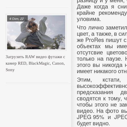
Даже когда я сн
крайне рекоменду
уловима.
4 Окт, 22
Что лично заметил
цвет, а также, в си
же ProRes пишут с
объектах мы име
отсутсвие цветов
только на паузе. 
Загрузить RAW видео футажи с
этого вы никогда 
камер RED, BlackMagic, Canon,
имеет никакого от
Sony
Этим, кстати
высокоэффектив
предсказания д
сводятся к тому, 
чтобы этого не за
видео. На фото в
JPEG 95%
и
JPEG
будет видно.