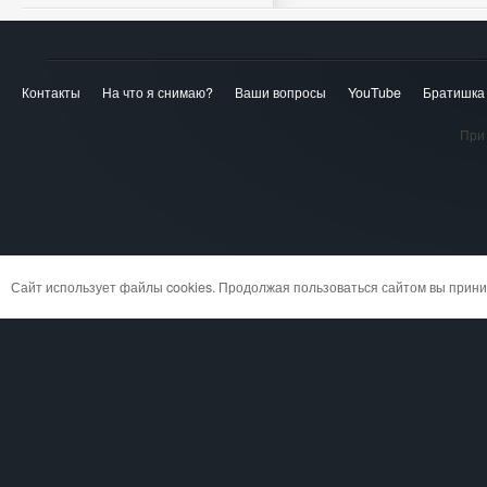
Контакты
На что я снимаю?
Ваши вопросы
YouTube
Братишка
При 
Сайт использует файлы cookies. Продолжая пользоваться сайтом вы при