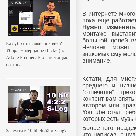
17 Май, 16
В интернете много
пока еще работает
Нужно изменить
монтаже выстави
большой долей ве
Как убрать фликер в видео?
Человек может 
Убираем мерцание (flicker) в
знакомых ему мелод
Adobe Premiere Pro с помощью
внимание.
плагина.
Кстати, для мног
среднего и низш
"отпечатки" тре
14 Фев, 18
контент вам опять
автором или прав
YouTube стал треб
которых есть музы
Более того, неаде
Зачем вам 10 bit 4:2:2 и S-log?
что написав "с нул