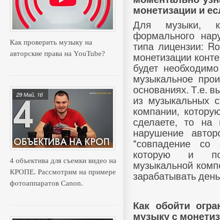
монетизации и есл
Для музыки, к
формального нар
Как проверить музыку на
типа лицензии: Ro
монетизации конте
авторские права на YouTube?
будет необходимо
музыкальное прои
основаниях. Т.е. 
29 Май, 16
из музыкальных с
компании, котору
сделаете, то на
нарушение автор
"совпадение со 
которую и под
4 объектива для съемки видео на
музыкальной комп
КРОПЕ. Рассмотрим на примере
зарабатывать день
фотоаппаратов Canon.
Как обойти огра
музыку с монети