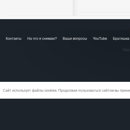
Контакты
На что я снимаю?
Ваши вопросы
YouTube
Братишка
При 
Сайт использует файлы cookies. Продолжая пользоваться сайтом вы при