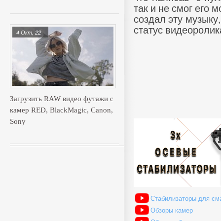
так и не смог его м
создал эту музыку,
статус видеоролика
4 Окт, 22
Загрузить RAW видео футажи с
камер RED, BlackMagic, Canon,
Sony
Стабилизаторы для см
Обзоры камер