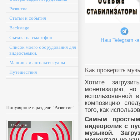
Развитие
Статьи и события
Backstage
Съемка на смартфон
Наш Telegram ка
Список моего оборудования для
видеосъемки.
Машины и автоаксессуары
Как проверить музы
Путешествия
Хотите загрузи
монетизацию, но 
использованной 
композицию след
того, как использо
Популярное в разделе "Развитие":
Самым простым
видеоролик с пу
11 Дек, 14
музыкой. Загр
моментально узн