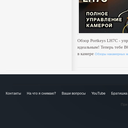
Обзор Portkeys LH7C - уп
идеальным! Теперь тебе 
в камере
Обзоры накамерных м
Контакты
На что я снимаю?
Ваши вопросы
YouTube
Братишка
При 