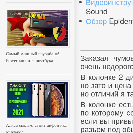
Видеоинстру
Sound
17 Июнь, 18
Обзор
Epidem
Самый мощный пауэрбанк!
Заказал чумо
Powerbank для ноутбука
очень недорого
В колонке 2 д
но зато и цена
7 Нояб, 18
но отличий я т
В колонке ест
по которому с
если вы прив
Алиса сколько стоит айфон икс
разъем под об
эс Макс?