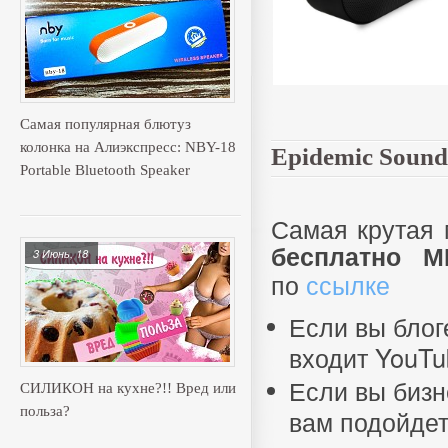
Самая популярная блютуз
колонка на Алиэкспресс: NBY-18
Epidemic Sound
Portable Bluetooth Speaker
Самая крутая
бесплатно
М
3 Июнь, 18
по
ссылке
Если вы бло
входит YouTub
Если вы бизн
СИЛИКОН на кухне?!! Вред или
польза?
вам подойде