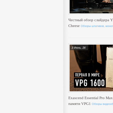
Честный обзор слайдера Y
Cheese
Обзоры штативов, моноп
3 Июнь, 26
Exascend Essential Pro Max
памяти VPG1
Обзоры видеоо