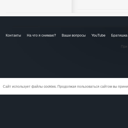
Контакты
На что я снимаю?
Ваши вопросы
YouTube
Братишка
При 
Сайт использует файлы cookies. Продолжая пользоваться сайтом вы при