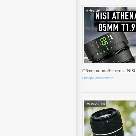
8 Авг, 26
Обзор кинообъектива NiSi
Обзоры объективов
19 Июль, 26