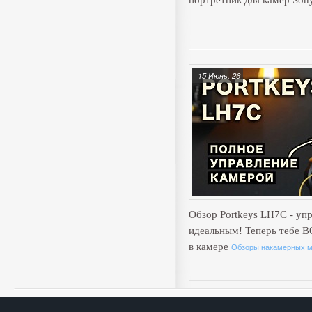
портретник для камер Son
15 Июнь, 26
Обзор Portkeys LH7C - уп
идеальным! Теперь тебе 
в камере
Обзоры накамерных м