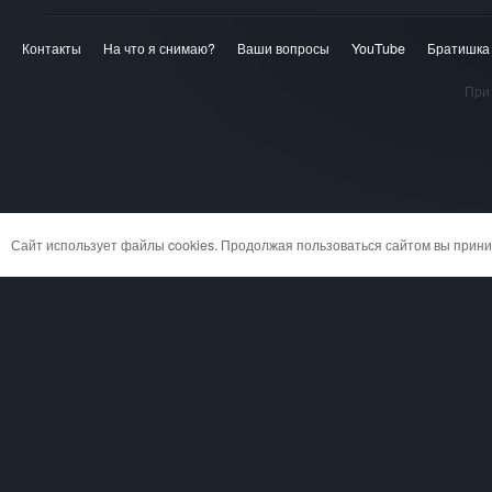
Контакты
На что я снимаю?
Ваши вопросы
YouTube
Братишка
При 
Сайт использует файлы cookies. Продолжая пользоваться сайтом вы при