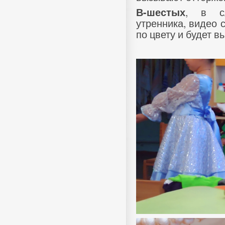
, в сл
В-шестых
утренника, видео 
по цвету и будет в