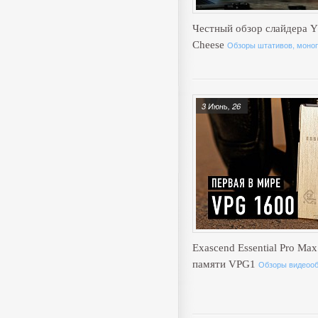
Честный обзор слайдера Y
Cheese
Обзоры штативов, моноп
3 Июнь, 26
Exascend Essential Pro Max
памяти VPG1
Обзоры видеоо