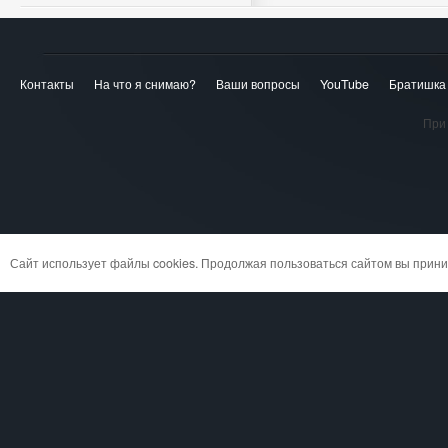
Контакты
На что я снимаю?
Ваши вопросы
YouTube
Братишка
При 
Сайт использует файлы cookies. Продолжая пользоваться сайтом вы при