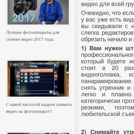
видео для всей гру
Очевидно, что если
у вас уже есть ви
вы скидывали с н
слегка редактиров
Лучшие фотоаппараты для
обрезать начало и 
съемки видео 2017 года.
1)
Вам нужен шт
профессионально
который будете и
2 Авг, 16
стоит в 20 раз
видеоголовка, 
панарамирование
снять утренник и 
легко и плавно
категорически прот
С какой частотой кадров снимать
резкими, поэт
видео на фотоаппарат?
любительской съем
2) Снимайте утр