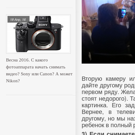
18 Апр, 16
Весна 2016. С какого
фотоаппарата начать снимать
видео? Sony или Canon? А может
Вторую камеру и
Nikon?
дайте другому род
первом ряду. Жела
стоят недорого). Т
картинка. Его за
Вернее, в телев
другому, но мы на
ребенок в полный р
3) Если снимаете