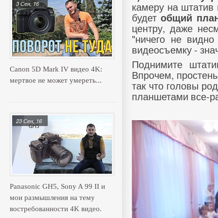
камеру на штатив 
3 Сен, 16
будет
общий пла
центру, даже нес
"ничего не видно
видеосъемку - знач
Поднимите штати
Canon 5D Mark IV видео 4K:
Впрочем, простен
мертвое не может умереть...
так что головы ро
планшетами все-ра
23 Сен, 16
Panasonic GH5, Sony A 99 II и
мои размышления на тему
востребованности 4K видео.