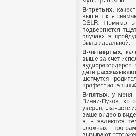
, качес
В-третьих
выше, т.к. я сним
DSLR. Помимо э
подвергнется тщат
случаях я пройду
была идеальной.
, ка
В-четвертых
выше за счет исп
аудиорекордеров 
дети рассказывают
шепчутся родите
профессиональный
, у меня 
В-пятых
Винни-Пухов, кот
уверен, скачаете и
ваше видео в виде
я, - являются т
сложных програ
вызывают отторжен