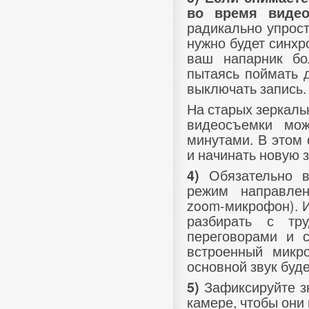
во время виде
радикально упрост
нужно будет синхр
ваш напарник бо
пытаясь поймать д
выключать запись.
На старых зеркал
видеосъемки мож
минутами. В этом 
и начинать новую з
Обязательно вк
4)
режим направлен
zoom-микрофон). И
разбирать с тр
переговорами и 
встроенный микро
основной звук буд
Зафиксируйте зн
5)
камере, чтобы они