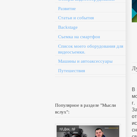
Развитие
Статьи и события
Backstage
Съемка на смартфон
Список моего оборудования для
видеосъемки.
Машины и автоаксессуары
Л
Путешествия
В 
мо
г.
Популярное в разделе "Мысли
За
вслух":
о
и
с
10 Дек, 16
св