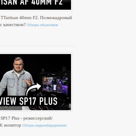
 TTartisan 40mm F2. Полнокадровый
 с качеством?
Обзоры объективов
SP17 Plus - режиссерский/
4K монитор
Обзоры видеооборудования