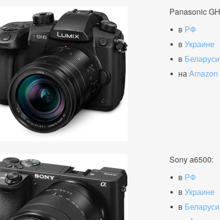
Panasonic G
в
РФ
в
Украине
в
Беларуси
на
Amazon
Sony a6500:
в
РФ
в
Украине
в
Беларуси