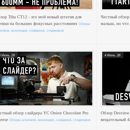
зор Tilta CT12 - это мой новый штатив для
Честный обзор
емки на больших фокусных расстояниях
Обзоры
малыш, но что
тивов, моноподов, слайдеров, стедикамов
5 Июнь, 26
4 Июнь, 26
стный обзор слайдера YC Onion Chocolate Pro
Обзор Desview 
eese
Обзоры штативов, моноподов, слайдеров, стедикамов
вещательный 