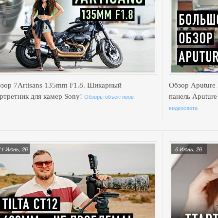
зор 7Artisans 135mm F1.8. Шикарный
Обзор Aputure
ртретник для камер Sony!
Обзоры объективов
панель Aputur
видеосвета
11 Июнь, 26
6 Июнь, 26