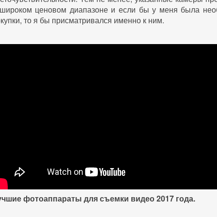
 широком ценовом диапазоне и если бы у меня была нео
купки, то я бы присматривался именно к ним.
учшие фотоаппараты для съемки видео 2017 года.