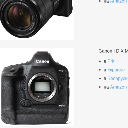
на
Amazon
Canon 1D X Ma
в
РФ
в
Украине
в
Беларуси
на
Amazon