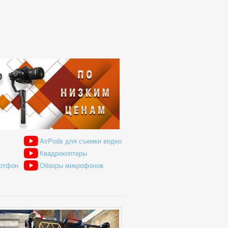
AirPods для съемки видео
Квадрокоптеры
артфон
Обзоры микрофонов