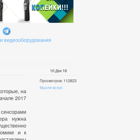
 и видеооборудования
10
Дек
16
Просмотров: 112823
Мысли вслух
которые, на
начале 2017
с сенсорами
ера нужна
ущественно
номике и к
редставлены