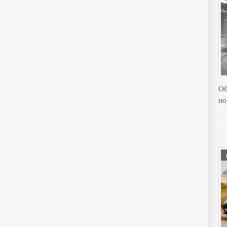
Об
по