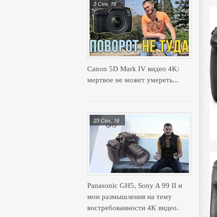
3 Сен, 16
Canon 5D Mark IV видео 4K:
мертвое не может умереть...
23 Сен, 16
Panasonic GH5, Sony A 99 II и
мои размышления на тему
востребованности 4K видео.