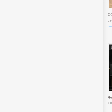
Об
съ
шта
Че
Ch