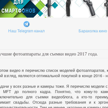
Наш Telegram канал
Барахолка кино
учшие фотоаппараты для съемки видео 2017 года.
этом видео я перечислю список моделей фотоаппаратов, 
й взгляд, являются оптимальной покупкой в конце 2016 - 
дачи у всех разные и камеры тоже. Я перечислю модели 
т MFT до полного кадра. Понятно, что кому-то кам
сключительно для съемки видеоблога, а кто-то преим
нимает свадьбы. Отсюда разные требования и к эрго
еточувствительности. Тем не менее, указанные камеры п