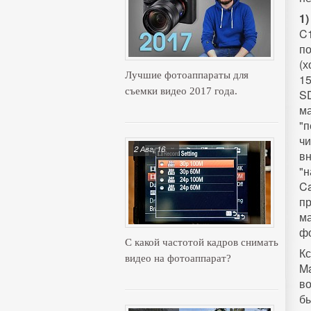
1)
C
по
(х
Лучшие фотоаппараты для
15
съемки видео 2017 года.
SD
м
"п
ч
2 Авг, 16
вн
"н
Ca
пр
м
фо
С какой частотой кадров снимать
Кс
видео на фотоаппарат?
M
во
бы