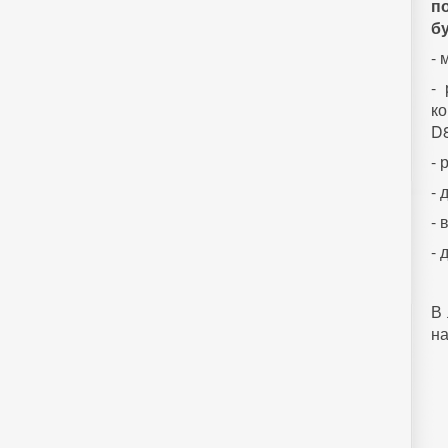
п
бу
- 
-
ко
D8
- 
- 
- 
- 
В 
на