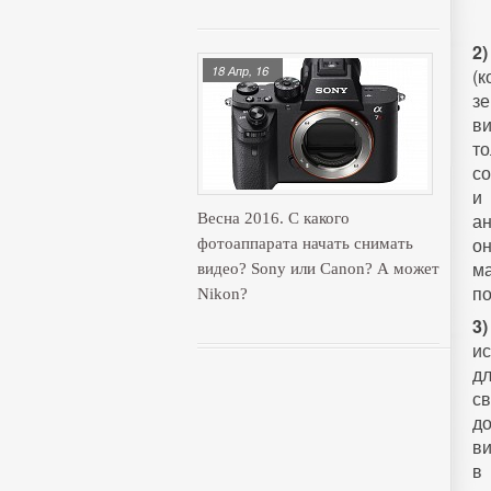
2)
18 Апр, 16
(к
з
в
то
со
и
ан
Весна 2016. С какого
он
фотоаппарата начать снимать
ма
видео? Sony или Canon? А может
п
Nikon?
3)
и
д
с
до
ви
в