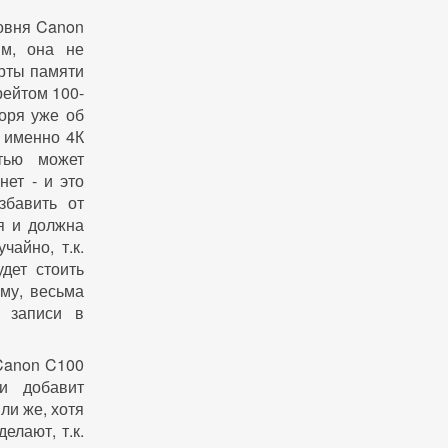
овня Canon
ям, она не
арты памяти
рейтом 100-
воря уже об
я именно 4К
тью может
нет - и это
збавить от
я и должна
чайно, т.к.
дет стоить
ому, весьма
й записи в
 Canon C100
и добавит
ли же, хотя
елают, т.к.