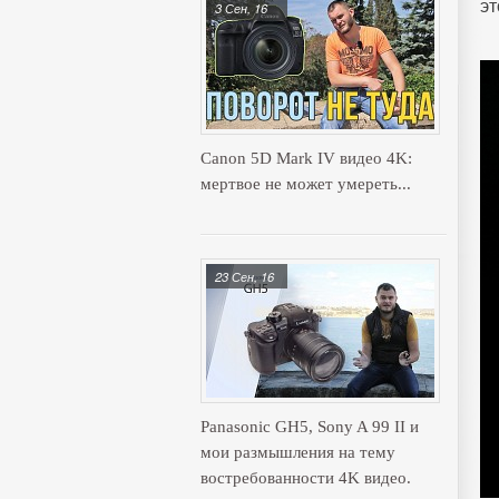
эт
3 Сен, 16
Canon 5D Mark IV видео 4K:
мертвое не может умереть...
23 Сен, 16
Panasonic GH5, Sony A 99 II и
мои размышления на тему
востребованности 4K видео.