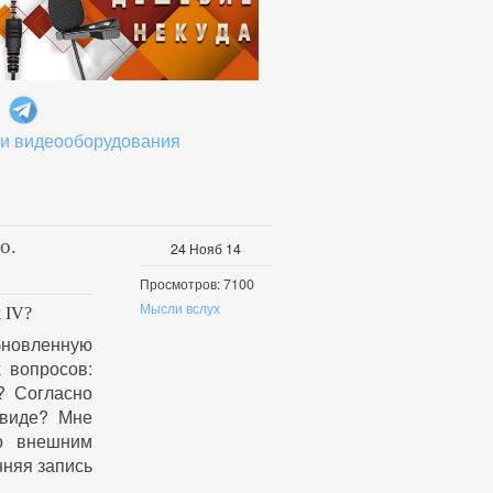
 и видеооборудования
о.
24
Нояб
14
Просмотров: 7100
Мысли вслух
 IV?
бновленную
 вопросов:
? Согласно
 виде? Мне
ко внешним
нняя запись