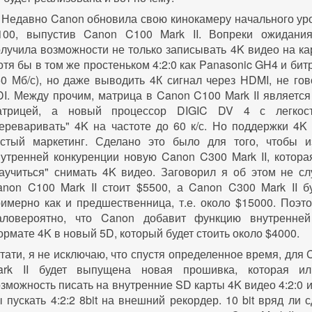
Недавно Canon обновила свою кинокамеру начального ур
100, выпустив Canon C100 Mark II. Вопреки ожидани
лучила возможности не только записывать 4K видео на к
отя бы в том же простеньком 4:2:0 как Panasonic GH4 и бит
0 Мб/с), но даже выводить 4К сигнал через HDMI, не го
I. Между прочим, матрица в Canon C100 Mark II являетс
атрицей, а новый процессор DIGIC DV 4 с легкос
ереваривать" 4K на частоте до 60 к/с. Но поддержки 4K 
истый маркетинг. Сделано это было для того, чтобы и
утренней конкуренции новую Canon C300 Mark II, котора
аучиться" снимать 4K видео. Заговорил я об этом не слу
non C100 Mark II стоит $5500, а Canon C300 Mark II бу
имерно как и предшественница, т.е. около $15000. Поэт
аловероятно, что Canon добавит функцию внутренне
рмате 4K в новый 5D, который будет стоить около $4000.
тати, я не исключаю, что спустя определенное время, для
ark II будет выпущена новая прошивка, которая ил
зможность писать на внутренние SD карты 4K видео 4:2:0 и
 пускать 4:2:2 8bit на внешний рекордер. 10 bit вряд ли сд