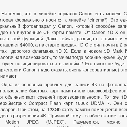
Напомню, что в линейке зеркалок Canon есть модель 
оторая формально относится к линейке "cinema"). Это е
еркальный фотоаппарат у Canon, который способен зап
идео на внутренние CF карты памяти. От Canon 1D X он 
лько этой функцией. Даже сейчас, разница в стоимости 
ставляет $4000, а на старте продаж 1D C стоил почти в 2 
 так дорогого флагмана 1D X. Если в новом 5D Mark I
алогичная возможность, то зачем тогда вообще нужен будет
 будет позиционироваться в линейке? Его никто не будет
ркетологи Canon (надо сказать, очень консервативные) эт
онимают.
Одна из основных проблем для записи 4К на фотоаппа
спользование быстрых карт памяти или высокоэффективн
ля обычных карт средней производительности. Тот же 1D
верхбыстрых Compact Flash карт 1000x UDMA 7. Они с
лларов. При этом, на 128Gb карту памяти помещается все
део в разрешении 4K. Причиной тому - слабое сжатие, зап
 Motion JPEG (MJPEG). Разумеется, можно п