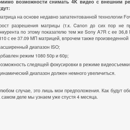
омимо возможности снимать 4K видео с внешним ре
дут:
матрица на основе недавно запатентованной технологии Fo
 рост разрешения матрицы (т.к. Canon до сих пор не п
нкурента по этому показателю тем же Sony A7R с ее 36,8
10 с ее 37.09 МП матрицей, впрочем также произведенной 
расширенный диапазон ISO;
добавлен режим 1080 50p и 60p;
возможность следящей фокусировки в режиме видеосъемки
динамический диапазон должен немного увеличиться.
любом случае, это лишь мои предположения. Как будут об
 самом деле мы узнаем уже спустя 4 месяца.