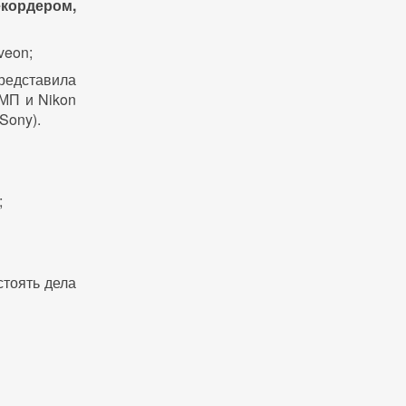
кордером,
veon;
редставила
 МП и Nikon
Sony).
;
стоять дела