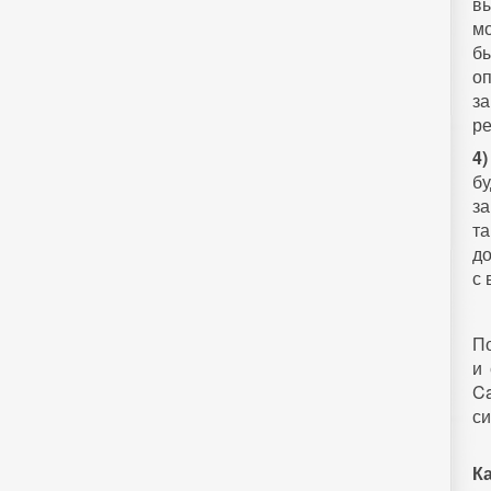
вы
м
б
о
з
ре
4)
б
з
та
до
с
По
и 
C
си
К