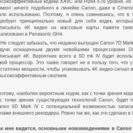
сокоэффективные кодеки XAVC или H264 5-го уровня, но 
омент ничего подобного в линейке Canon, даже в Cinema
ыло использовано. Поэтому, я очень сомневаюсь, что в 
пробуют принципиально новый для себя кодек, которы
аписывать 4K видео на массовые карты памяти такж
ализовано в Panasonic GH4.
Не следует забывать, что недавно выпущен Canon 7D Mark 
удучи оснащенным двумя новейшими процессорами DI
аписывает 4K. Вероятнее всего в 5D mk IV будет исполь
кой процессор. Это также говорит не в пользу того, что у
статочно мощности, чтобы упаковывать 4K видео-сигнал 
 высокоэффективным сжатием.
этому, наиболее вероятным ходом, как с точки зрения марк
с точки зрения существующих технологий Canon, будет п
anon 5D Mark IV с потенциальной возможностью запис
лами внешнего рекордера. Ровно так же, как это сделано в 
ак мне видится, основными нововведениями в Canon 