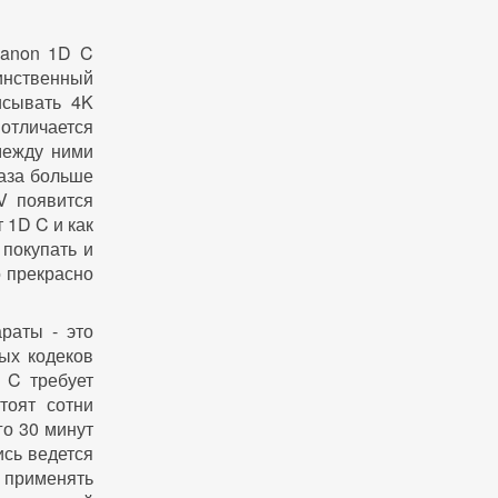
Canon 1D C
динственный
исывать 4K
отличается
между ними
раза больше
V появится
 1D C и как
 покупать и
о прекрасно
раты - это
ых кодеков
 C требует
тоят сотни
го 30 минут
ись ведется
рименять