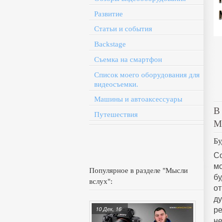
Развитие
Статьи и события
Backstage
Съемка на смартфон
Список моего оборудования для
видеосъемки.
Машины и автоаксессуары
В
Путешествия
М
Бу
С
м
Популярное в разделе "Мысли
б
вслух":
о
д
ре
10 Дек, 16
не