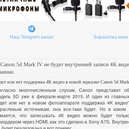
Наш Telegram канал
Барахолка кино
 Canon 5d Mark IV не будет внутренней записи 4K виде
нение.
дет или нет поддержка 4K видео в новой зеркалке Canon 5d Mark
огласно многочисленным слухам, Canon представит о
одель 5D уже в феврале-марте 2015. И один из главных
удет или нет в новом фотоаппарате поддержка 4K видео
траслевым источникам, она все-таки будет. Но в каком
умается, что записывать 4К видео можно будет толь
кордером через HDMI, как это сделано в Sony A7S. Внутре
 будет реализована и вот почему: