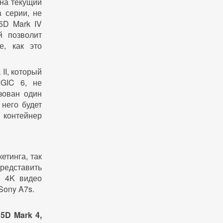
на текущий
 серии, не
5D Mark IV
й позволит
е, как это
II, который
GIC 6, не
зован один
 него будет
в контейнер
етинга, так
редставить
и 4K видео
Sony A7s.
5D Mark 4,