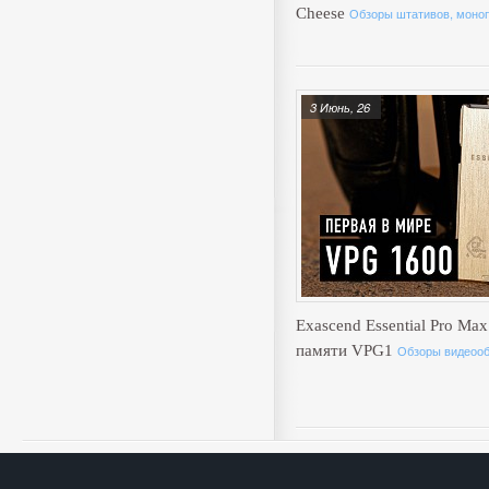
Cheese
Обзоры штативов, моноп
3 Июнь, 26
Exascend Essential Pro Max
памяти VPG1
Обзоры видеоо