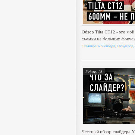
Обзор Tilta CT12 - это мо
съемки на больших фокус
штативов, моноподов, слайдеров,
5 Июнь, 26
Честный обзор слайдера Y