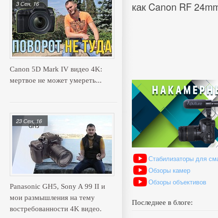
как Canon RF 24mm
3 Сен, 16
Canon 5D Mark IV видео 4K:
мертвое не может умереть...
23 Сен, 16
Стабилизаторы для см
Обзоры камер
Обзоры объективов
Panasonic GH5, Sony A 99 II и
мои размышления на тему
Последнее в блоге:
востребованности 4K видео.