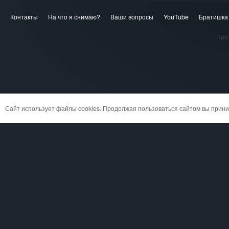
Контакты
На что я снимаю?
Ваши вопросы
YouTube
Братишка
При 
Сайт использует файлы cookies. Продолжая пользоваться сайтом вы при