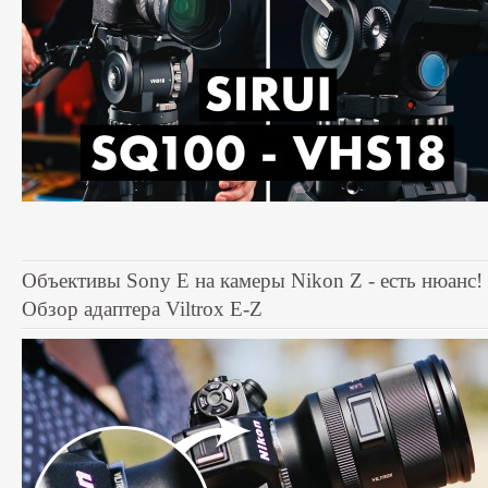
Объективы Sony E на камеры Nikon Z - есть нюанс!
Обзор адаптера Viltrox E-Z