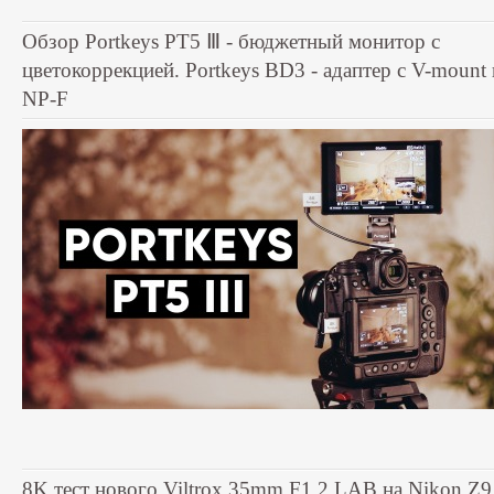
Обзор Portkeys PT5 Ⅲ - бюджетный монитор с
цветокоррекцией. Portkeys BD3 - адаптер с V-mount 
NP-F
8K тест нового Viltrox 35mm F1.2 LAB на Nikon Z9