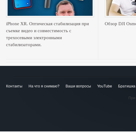
iPhone XR. Оптическая стабилизация при
Обзор DJI Osmo
съемке видео и совместимость с
трехосевыми электронными
стабилизаторами.
Контакты
На что я снимаю?
Ваши вопросы
YouTube
Братишка
При 