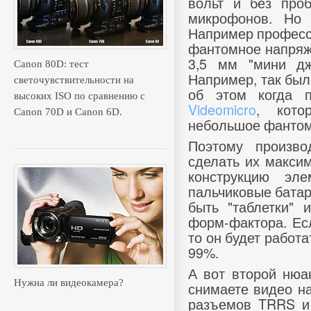
вольт и без про
микрофонов. Но
Например професс
фантомное напряже
3,5 мм "мини дж
Canon 80D: тест
Например, так был
светочувствительности на
об этом когда 
высоких ISO по сравнению с
Videomicro
, кото
Canon 70D и Canon 6D.
небольшое фантом
Поэтому произво
сделать их макси
конструкцию эл
пальчиковые батаре
быть "таблетки" 
форм-фактора. Ес
то он будет работ
99%.
А вот второй нюа
Нужна ли видеокамера?
снимаете видео на
разъемов TRRS и 