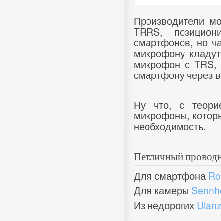
Производители мо
TRRS, позицион
смартфонов, но ча
микрофону кладут
микрофон с TRS, 
смартфону через в
Ну что, с теори
микрофоны, которы
необходимость.
Петличный провод
Для смартфона
Ro
Для камеры
Sennhe
Из недорогих
Ulanz