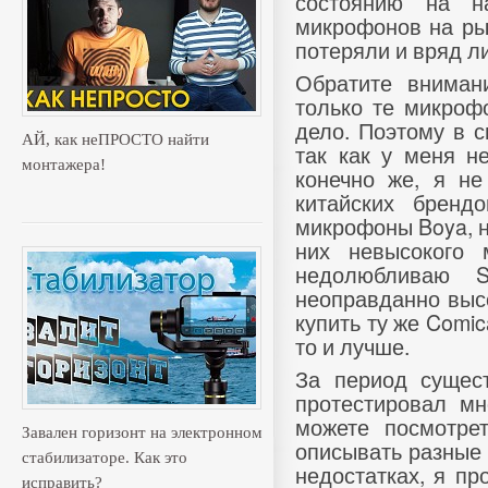
состоянию на н
микрофонов на рын
потеряли и вряд л
Обратите вниман
только те микроф
дело. Поэтому в с
АЙ, как неПРОСТО найти
так как у меня н
монтажера!
конечно же, я не
китайских бренд
микрофоны Boya, н
них невысокого 
недолюбливаю S
неоправданно выс
купить ту же Comic
то и лучше.
За период сущес
протестировал м
можете посмотр
Завален горизонт на электронном
описывать разные 
стабилизаторе. Как это
недостатках, я пр
исправить?