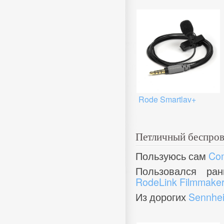
Rode Smartlav+
Петличный беспро
Пользуюсь сам
Co
Пользовался ран
RodeLink Filmmaker
Из дорогих
Sennhe