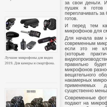
за свои деньги. 
пушек я готов
переплачивать за 
готов.
И перед тем ка
микрофонов для с
Для начала вам н
современным микр
если это не кл
(которые практ
видеопроизводс
Лучшие микрофоны для видео
правильно буде
2019. Для камеры и смартфона.
микрофонов разное
вещательного обо
накамерных микро
применяемых д
существенно меньш
Современные фот
подают на микроф