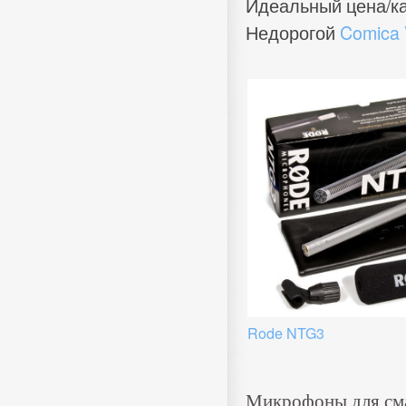
Идеальный цена/к
Недорогой
Comica 
Rode NTG3
Микрофоны для сма