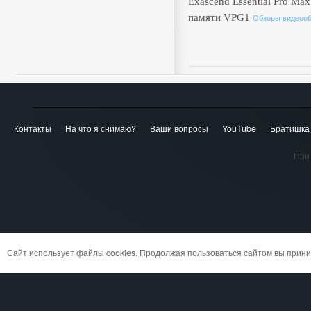
Exascend Essential Pro Max
памяти VPG1
Обзоры видеоо
Контакты
На что я снимаю?
Ваши вопросы
YouTube
Братишка
При 
Сайт использует файлы cookies. Продолжая пользоваться сайтом вы при