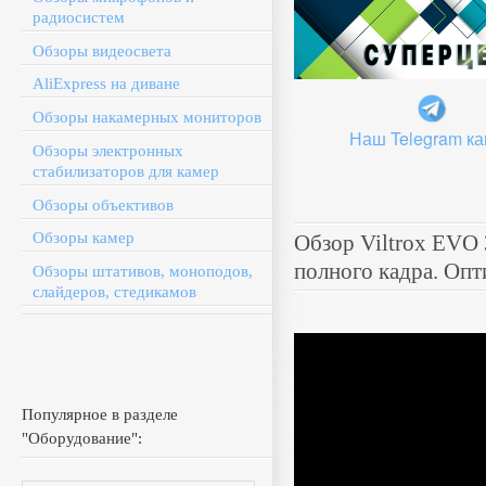
радиосистем
Обзоры видеосвета
AliExpress на диване
Обзоры накамерных мониторов
Наш Telegram ка
Обзоры электронных
стабилизаторов для камер
Обзоры объективов
Обзоры камер
Обзор Viltrox EVO
полного кадра. Опт
Обзоры штативов, моноподов,
слайдеров, стедикамов
Популярное в разделе
"Оборудование":