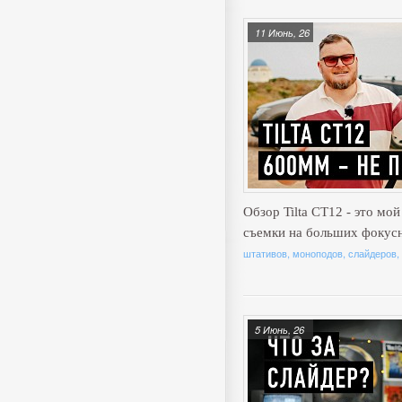
11 Июнь, 26
Обзор Tilta CT12 - это мо
съемки на больших фокус
штативов, моноподов, слайдеров,
5 Июнь, 26