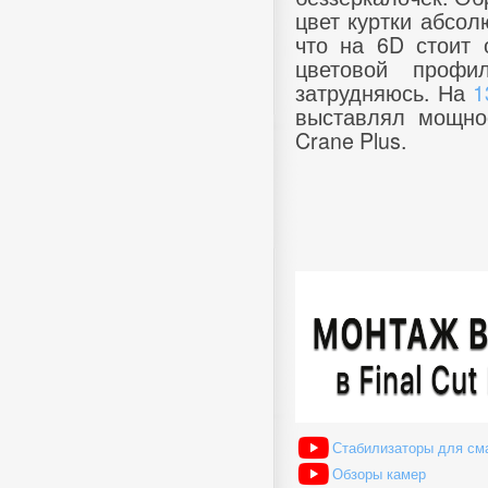
цвет куртки абсол
что на 6D стоит 
цветовой профи
затрудняюсь. На
1
выставлял мощнос
Crane Plus.
Стабилизаторы для см
Обзоры камер