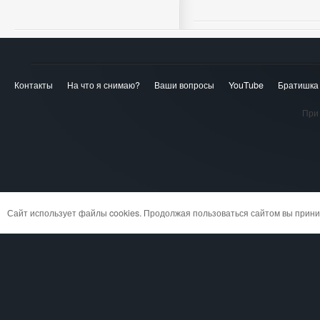
Контакты
На что я снимаю?
Ваши вопросы
YouTube
Братишка
При 
Сайт использует файлы cookies. Продолжая пользоваться сайтом вы при