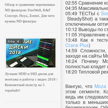
02:55 Сравнение ко
Обзор и сравнение переменных
04:35 Максимальна
ND фильтров: FreeWell, K&F
05:49 ТЕСТЫ с
Son
Concept, Hoya, Zomei. Для чего
SteadyShot) а так
нужны ND фильтры
отключенным опти
10:12 Выводы по с
11:05 Управление 
13:48 Как я тест
9 Апр, 18
Crane Plus
)
14:59 Сложности,
заходе на сайты Mo
16:24 Почему Mo
полностью кладет н
18:20 Тепловой ре
Лучшие HDD и SSD диски для
монтажа и работы с видео 2018 /
Вангую, что
Moza 
Компактный монстр на 5
этом сегменте. К
терабайт!
ведь им следовало
только в меньши
беззеркалочек. Об