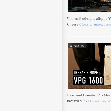
Честный обзор слайдера Y
Cheese
Обзоры штативов, моноп
3 Июнь, 26
Exascend Essential Pro Max
памяти VPG1
Обзоры видеоо