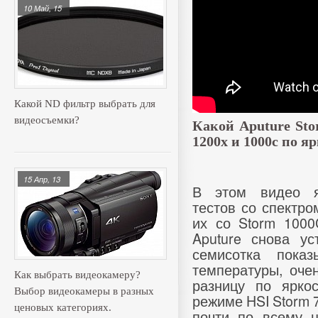
10 Май, 15
Какой ND фильтр выбрать для
видеосъемки?
Какой Aputure Sto
1200x и 1000c по я
15 Апр, 13
В этом видео я
тестов
со спектро
их со Storm 1000
Aputure снова ус
семисотка показ
температуры, оче
Как выбрать видеокамеру?
разницу по ярко
Выбор видеокамеры в разных
режиме HSI Storm 
ценовых категориях.
почти по всему ц