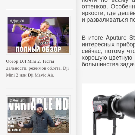
оттенков. Особен
яркости, где дешё
и разваливаться по
8 Дек, 20
В итоге Aputure S
интересных прибо
сейчас, потому чт
хорошую цветную р
Обзор DJI Mini 2. Тесты
большинства зада
дальности, режимов облета. Dji
Mini 2 или Dji Mavic Air.
2 Янв, 20