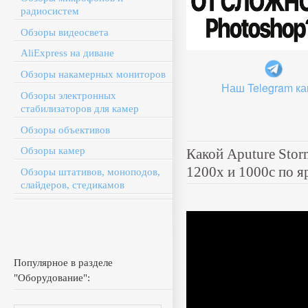
радиосистем
Обзоры видеосвета
AliExpress на диване
Обзоры накамерных мониторов
Наш Telegram ка
Обзоры электронных
стабилизаторов для камер
Обзоры объективов
Обзоры камер
Какой Aputure Stor
1200x и 1000c по я
Обзоры штативов, моноподов,
слайдеров, стедикамов
Популярное в разделе
"Оборудование":