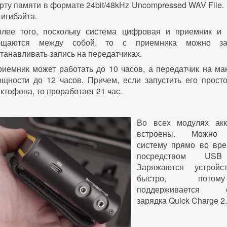
рту памяти в формате 24bit/48kHz Uncompressed WAV File. 
гигибайта.
олее того, поскольку система цифровая и приемник и 
бщаются между собой, то с приемника можно за
танавливать запись на передатчиках.
иемник может работать до 10 часов, а передатчик на ма
ощности до 12 часов. Причем, если запустить его прост
ктофона, то проработает 21 час.
Во всех модулях акк
встроены. Можно 
систему прямо во вр
посредством USB
Заряжаются устройс
быстро, пото
поддерживается ск
зарядка Quick Charge 2.