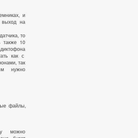
емниках, и
ь выход на
датчика, то
ь также 10
диктофона
тать как с
онами, так
ым нужно
ные файлы,
ку можно