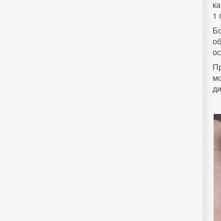
ка
1 
Б
о
ос
Пр
м
ди