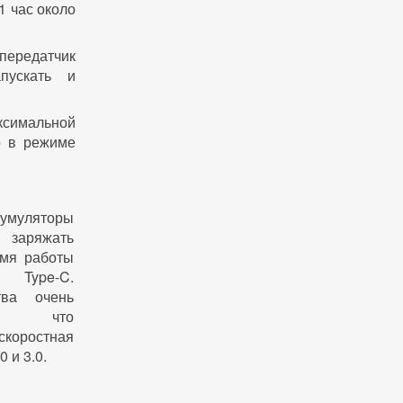
1 час около
передатчик
пускать и
ксимальной
о в режиме
умуляторы
заряжать
емя работы
 Type-C.
тва очень
му что
оростная
0 и 3.0.