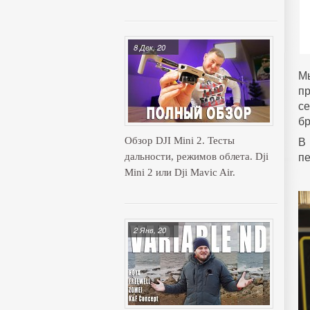
8 Дек, 20
М
п
се
бр
В
Обзор DJI Mini 2. Тесты
пе
дальности, режимов облета. Dji
Mini 2 или Dji Mavic Air.
2 Янв, 20