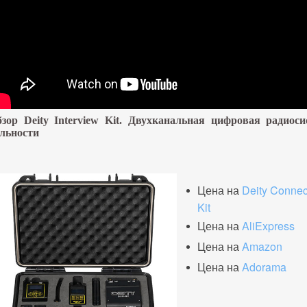
зор Deity Interview Kit. Двухканальная цифровая радиоси
льности
Цена на
Deity Connec
Kit
Цена на
AliExpress
Цена на
Amazon
Цена на
Adorama