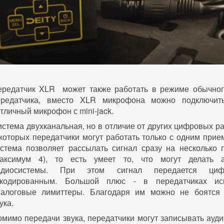
ередатчик XLR может также работать в режиме обычног
ередатчика, вместо XLR микрофона можно подключит
тличный микрофон с mini-jack.
стема двухканальная, но в отличие от других цифровых р
которых передатчики могут работать только с одним прие
истема позволяет рассылать сигнал сразу на несколько 
максимум 4), то есть умеет то, что могут делать 
адиосистемы. При этом сигнал передается ци
акодированным. Большой плюс - в передатчиках исп
налоговые лимиттеры. Благодаря им можно не боятся 
ука.
мимо передачи звука, передатчики могут записывать ауд