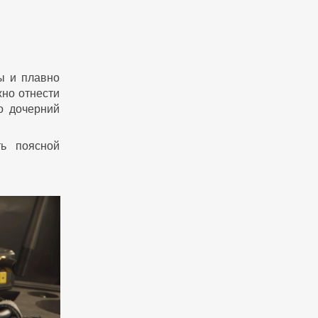
ы и плавно
но отнести
то дочерний
ь поясной