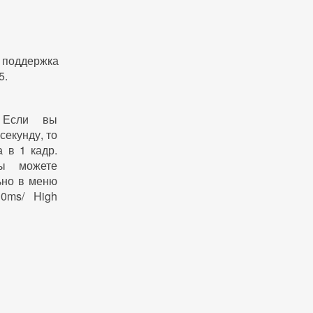
 поддержка
5.
 Если вы
секунду, то
 в 1 кадр.
ы можете
ьно в меню
0ms/ High