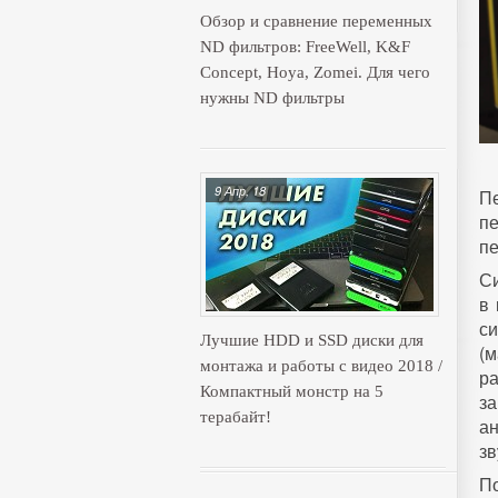
Обзор и сравнение переменных
ND фильтров: FreeWell, K&F
Concept, Hoya, Zomei. Для чего
нужны ND фильтры
9 Апр, 18
П
п
пе
Си
в 
с
Лучшие HDD и SSD диски для
(
монтажа и работы с видео 2018 /
р
Компактный монстр на 5
з
терабайт!
а
зв
По