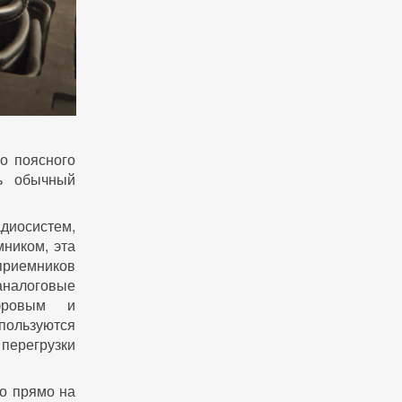
о поясного
ь обычный
адиосистем,
мником, эта
приемников
аналоговые
фровым и
ользуются
перегрузки
ио прямо на