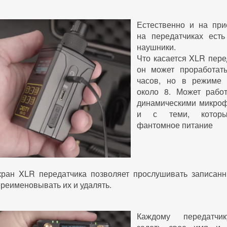
Естественно и на при
на передатчиках ест
наушники.
Что касается XLR пере
он может проработат
часов, но в режиме 
около 8. Может рабо
динамическими микроф
и с теми, котор
фантомное питание
кран XLR передатчика позволяет прослушивать записан
реименовывать их и удалять.
Каждому передатчи