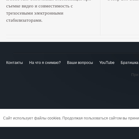
съемке видео и совместимость с
трехосевыми электронными
стабилизаторами.
Контакты
На что я снимаю?
Ваши вопросы
YouTube
Братишка
При 
Сайт использует файлы cookies. Продолжая пользоваться сайтом вы при