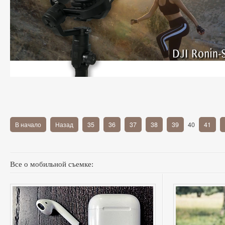
В начало
Назад
35
36
37
38
39
40
41
Все о мобильной съемке: