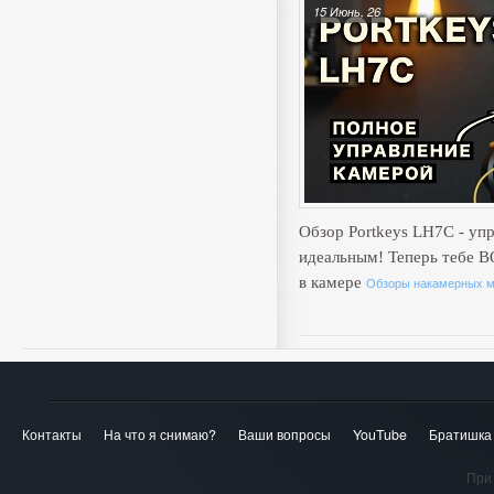
15 Июнь, 26
Обзор Portkeys LH7C - уп
идеальным! Теперь тебе 
в камере
Обзоры накамерных м
Контакты
На что я снимаю?
Ваши вопросы
YouTube
Братишка
При 