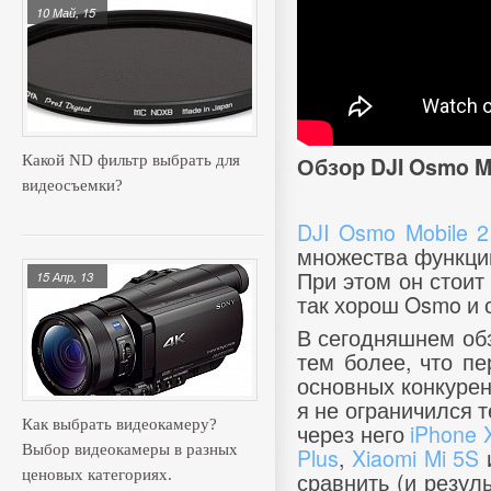
10 Май, 15
Обзор DJI Osmo Mo
Какой ND фильтр выбрать для
видеосъемки?
DJI Osmo Mobile 2
множества функций
При этом он стоит
15 Апр, 13
так хорош Osmo и 
В сегодняшнем обз
тем более, что пе
основных конкурен
я не ограничился 
Как выбрать видеокамеру?
через него
iPhone 
Выбор видеокамеры в разных
Plus
,
Xiaomi Mi 5S
сравнить (и резул
ценовых категориях.