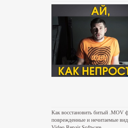
Как восстановить битый .MOV ф
поврежденные и нечитаемые ви
Video Repair Software.