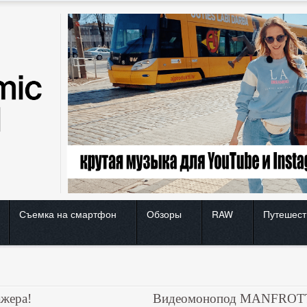
Съемка на смартфон
Обзоры
RAW
Путешест
жера!
Видеомонопод MANFROT