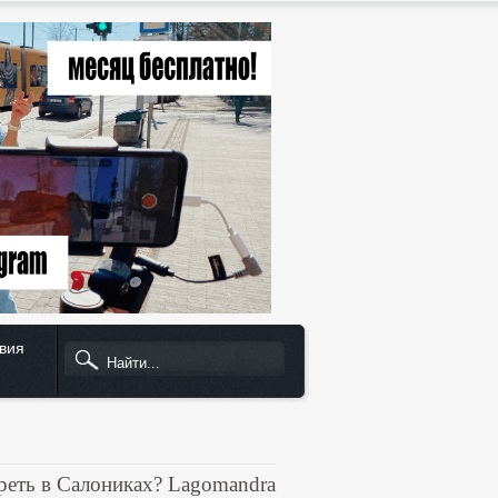
вия
реть в Салониках? Lagomandra