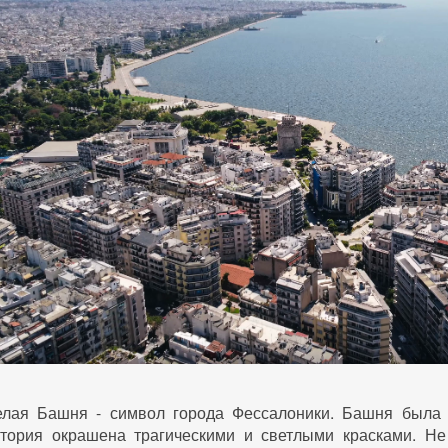
елая Башня - символ города Фессалоники. Башня была 
стория окрашена трагическими и светлыми красками. Н