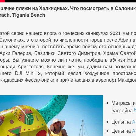
рячие пляжи на Халкидиках. Что посмотреть в Салоника
ach, Tigania Beach
этой серии нашего влога о греческих каникулах 2021 мы 
Салониках, это второй по численности город после Афин в
 нашему мнению, посвятить время поиску его основных д
 Арки Галерия, Базилики Святого Димитрия, Храма Свято
горы. Вы узнаете можно ли плотно пообедать вблизи Нов
лощади Аристотеля. Конечно же, мы дадим вам возможнос
ашего DJI Mini 2, который делил воздушное простран
кидающих Фессалоники и прилетающих в аэропорт Македо
Матрасы и
бассейна
Цены на
A
Цены на
A