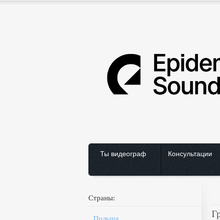
Ты видеограф
Консультации
Страны:
Г
Польша