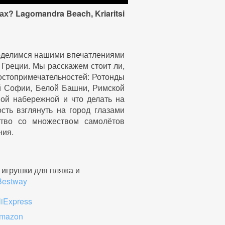
х? Lagomandra Beach, Kriaritsi
поделимся нашими впечатлениями
 Греции. Мы расскажем стоит ли,
остопримечательностей: Ротонды
й Софии, Белой Башни, Римской
ой набережной и что делать на
ть взглянуть на город глазами
ство со множеством самолётов
ния.
 игрушки для пляжа и
Bestway
liExpress
mazon