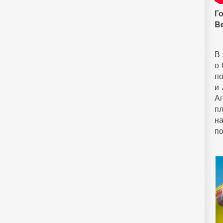
Го
Be
В 
о 
по
и
А
п
н
по