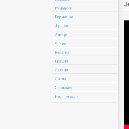
Be
Румыния
Германия
Франция
Австрия
Чехия
Бельгия
Греция
Латвия
Литва
Словакия
Нидерланды