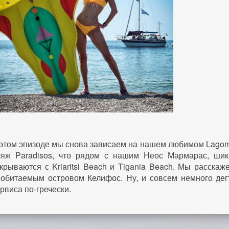
этом эпизоде мы снова зависаем на нашем любимом Lagoma
ляж Paradisos, что рядом с нашим Неос Мармарас, ши
крываются с Kriaritsi Beach и Tigania Beach. Мы расска
обитаемым островом Келифос. Ну, и совсем немного дег
рвиса по-гречески.