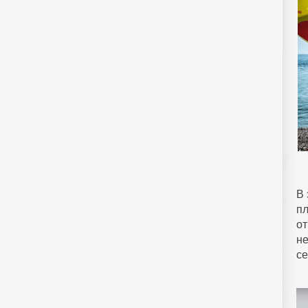
В 
п
от
не
се